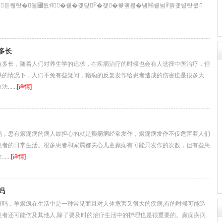
多长
长，随着人们对养生学的追求，在疾病治疗的时候也会有人选择中医治疗，但
果的情况下，人们不免有些疑问，癫痫的反复发作给患者造成的伤害也是很多大
....
[详情]
患有癫痫病的病人最担心的就是癫痫病经常发作，癫痫病发作不仅危害着人们
患者的日常生活。很多患者和家属都关心儿童癫痫有可能只发作的次数，但有些患
...
[详情]
吗
，羊癫疯在生活中是一种常见而且对人体危害又很大的疾病,有的时候可能造
患者还可能伤及其他人,除了要及时的治疗生活中的护理也是很重要的。癫痫疾病