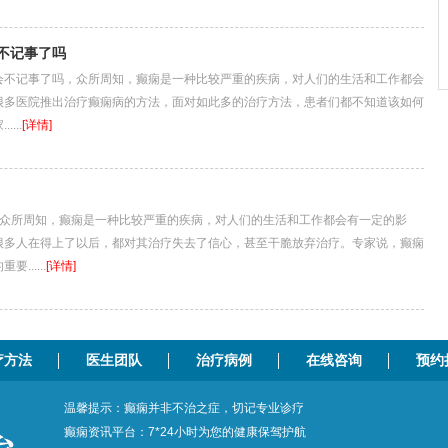
不记事了吗
记事了吗，众所周知，癫痫是一种比较严重的疾病，对人们的生活和工作都会
很多医院推出治疗癫痫病的方法，面对如此多的治疗方法，患者们都不知道该如何
...
[详情]
所周知，癫痫是一种比较严重的疾病，对人们的生活和工作都会有一定的影
很多人在得上了以后，都对其治疗失去了信心，甚至干脆放弃治疗。专家说，癫痫
......
[详情]
疗方法
医生团队
治疗病例
在线咨询
预约
温馨提示：癫痫并非不治之症，切记专业诊疗
癫痫资讯平台：7*24小时为您的健康保驾护航