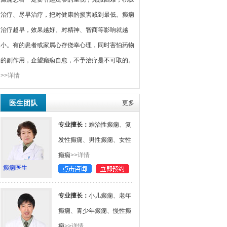
治疗、尽早治疗，把对健康的损害减到最低。癫痫
治疗越早，效果越好。对精神、智商等影响就越
小。有的患者或家属心存侥幸心理，同时害怕药物
的副作用，企望癫痫自愈，不予治疗是不可取的。
>>详情
医生团队
更多
专业擅长：
难治性癫痫、复
发性癫痫、男性癫痫、女性
癫痫
>>详情
癫痫医生
专业擅长：
小儿癫痫、老年
癫痫、青少年癫痫、慢性癫
痫
>>详情