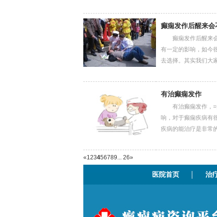
癫痫发作后醒来会
癫痫发作后醒来会不
有一定的影响，如今
去选择。其实我们大家...
有治癫痫发作
有治癫痫发作，=众
响，对于癫痫疾病有
疾病的能治疗是非常的重要
«
1
2
3
4
5
6
7
8
9
... 26
»
医院首页
治