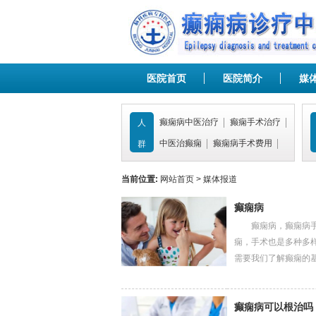
医院首页
医院简介
媒
癫痫病中医治疗
癫痫手术治疗
人
中医治癫痫
癫痫病手术费用
群
当前位置:
网站首页
>
媒体报道
癫痫病
癫痫病，癫痫病手术
痫，手术也是多种多
需要我们了解癫痫的基...
癫痫病可以根治吗