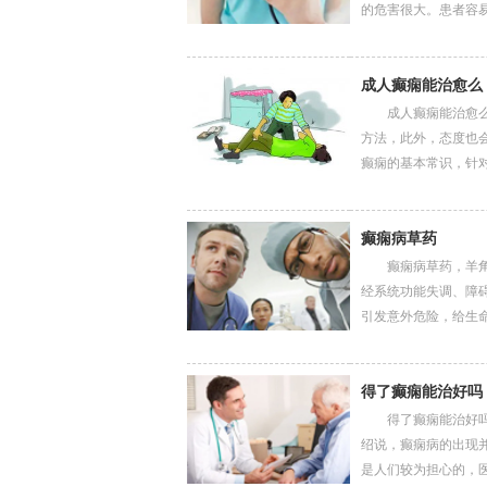
的危害很大。患者容易引..
成人癫痫能治愈么
成人癫痫能治愈么，
方法，此外，态度也
癫痫的基本常识，针对...
癫痫病草药
癫痫病草药，羊角疯
经系统功能失调、障
引发意外危险，给生命...
得了癫痫能治好吗
得了癫痫能治好吗，
绍说，癫痫病的出现
是人们较为担心的，医...