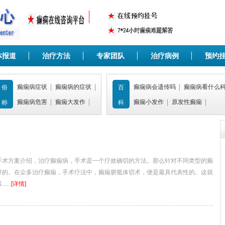
体报道
治疗方法
专家团队
治疗病例
预约
癫痫病症状
癫痫病的症状
癫痫病会遗传吗
癫痫病看什么
俗
百
癫痫病危害
癫痫大发作
癫痫小发作
原发性癫痫
称
科
方案介绍，治疗癫痫病，手术是一个疗效确切的方法。那么针对不同类型的癫
样的。在众多治疗癫痫，手术疗法中，癫痫胼胝体切术，便是最具代表性的。这就
...
[详情]