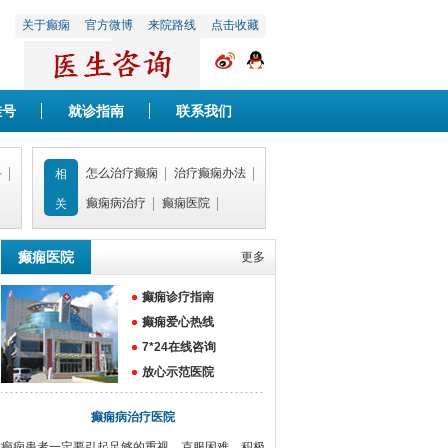
关于癫痫
官方微博
来院路线
点击收藏
挂号
就诊指南
联系我们
科
怎么治疗癫痫
治疗癫痫办法
相
癫痫病治疗
癫痫医院
关
癫痫医院
更多
癫痫诊疗指南
癫痫爱心热线
7*24在线咨询
放心示范医院
癫痫病治疗医院
癫痫患者一定要引起足够的重视，克服困难，积极