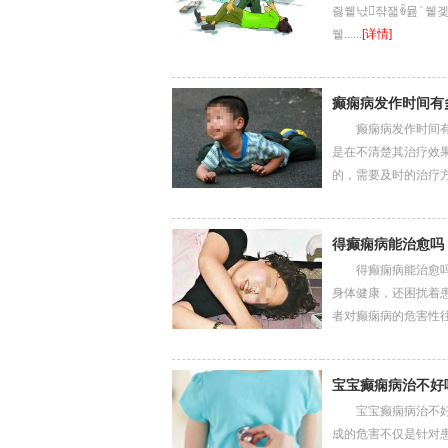
즳쒵냓쟊잷ꎳ뮲﯀쒵겣튼풶탓�쒵꫖뛊ꛓ﷒�쒵�겣닱ꆲ�쟃�퇒궾뮲�냄韛쒵늼ꆲ쯁겣볕탓믒ꢶ
쒵......
[详情]
癫痫病发作时间有
癫痫病发作时间有多
是在不清楚其治疗效
的，需要及时的治疗方法..
得癫痫病能治愈吗
得癫痫病能治愈吗，
身体健康，还困扰着
者对癫痫病的危害性往...
宝宝癫痫病治不好
宝宝癫痫病治不好吗
成的危害不仅是针对