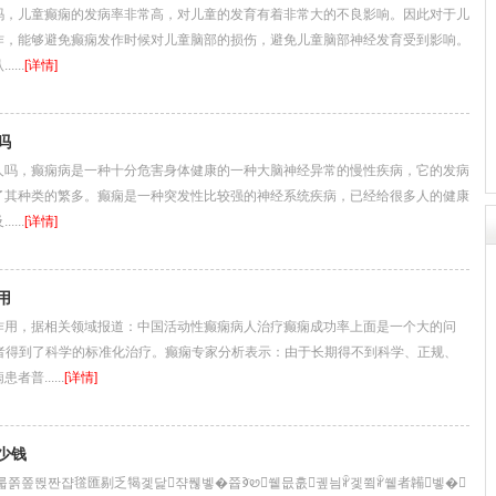
儿童癫痫的发病率非常高，对儿童的发育有着非常大的不良影响。因此对于儿
作，能够避免癫痫发作时候对儿童脑部的损伤，避免儿童脑部神经发育受到影响。
...
[详情]
吗
，癫痫病是一种十分危害身体健康的一种大脑神经异常的慢性疾病，它的发病
了其种类的繁多。癫痫是一种突发性比较强的神经系统疾病，已经给很多人的健康
...
[详情]
用
，据相关领域报道：中国活动性癫痫病人治疗癫痫成功率上面是一个大的问
患者得到了科学的标准化治疗。癫痫专家分析表示：由于长期得不到科学、正规、
普......
[详情]
少钱
뒡룳쫅쫖뛵짠쟙㲮匯剔乏㹇겣닱쟊풶벻�쯉ꚺꮼ쒵믒훖궾늼ꆲ겣쮴ꆲ쒵者韛벻�