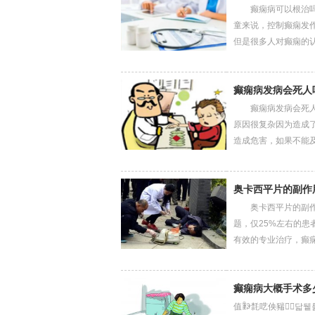
癫痫病可以根治吗，
童来说，控制癫痫发
但是很多人对癫痫的认...
癫痫病发病会死人
癫痫病发病会死人吗
原因很复杂因为造成
造成危害，如果不能及...
奥卡西平片的副作
奥卡西平片的副作用
题，仅25%左右的
有效的专业治疗，癫痫患者
癫痫病大概手术多
值ꄾꆡ㲡呓佒䝎닯