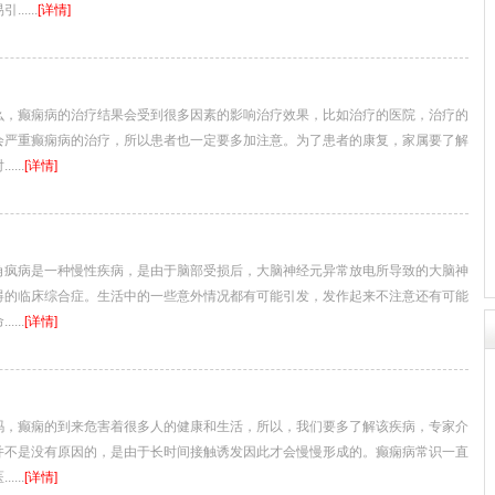
....
[详情]
癫痫病的治疗结果会受到很多因素的影响治疗效果，比如治疗的医院，治疗的
会严重癫痫病的治疗，所以患者也一定要多加注意。为了患者的康复，家属要了解
...
[详情]
病是一种慢性疾病，是由于脑部受损后，大脑神经元异常放电所导致的大脑神
碍的临床综合症。生活中的一些意外情况都有可能引发，发作起来不注意还有可能
...
[详情]
癫痫的到来危害着很多人的健康和生活，所以，我们要多了解该疾病，专家介
并不是没有原因的，是由于长时间接触诱发因此才会慢慢形成的。癫痫病常识一直
...
[详情]