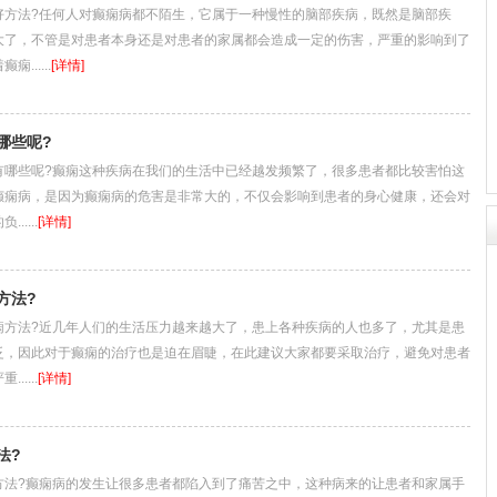
法?任何人对癫痫病都不陌生，它属于一种慢性的脑部疾病，既然是脑部疾
大了，不管是对患者本身还是对患者的家属都会造成一定的伤害，严重的影响到了
......
[详情]
哪些呢?
些呢?癫痫这种疾病在我们的生活中已经越发频繁了，很多患者都比较害怕这
癫痫病，是因为癫痫病的危害是非常大的，不仅会影响到患者的身心健康，还会对
....
[详情]
方法?
法?近几年人们的生活压力越来越大了，患上各种疾病的人也多了，尤其是患
泛，因此对于癫痫的治疗也是迫在眉睫，在此建议大家都要采取治疗，避免对患者
....
[详情]
法?
?癫痫病的发生让很多患者都陷入到了痛苦之中，这种病来的让患者和家属手