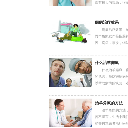
都有很大的帮助，很多...
痫病治疗效果
痫病治疗效果，羊角
而羊角疯发作是指脑
因，病症，原发，继法...
什么治羊癫疯
什么治羊癫疯，癫痫
的危害，预防癫痫病
以帮助病情的恢复，还...
治羊角疯的方法
治羊角疯的方法，癫
苦不堪言，生活中我
能够树立患者治疗疾病...