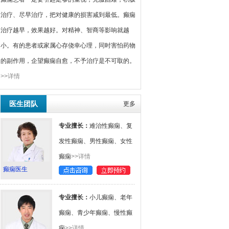
治疗、尽早治疗，把对健康的损害减到最低。癫痫
治疗越早，效果越好。对精神、智商等影响就越
小。有的患者或家属心存侥幸心理，同时害怕药物
的副作用，企望癫痫自愈，不予治疗是不可取的。
>>详情
医生团队
更多
专业擅长：
难治性癫痫、复
发性癫痫、男性癫痫、女性
癫痫
>>详情
癫痫医生
专业擅长：
小儿癫痫、老年
癫痫、青少年癫痫、慢性癫
痫
>>详情