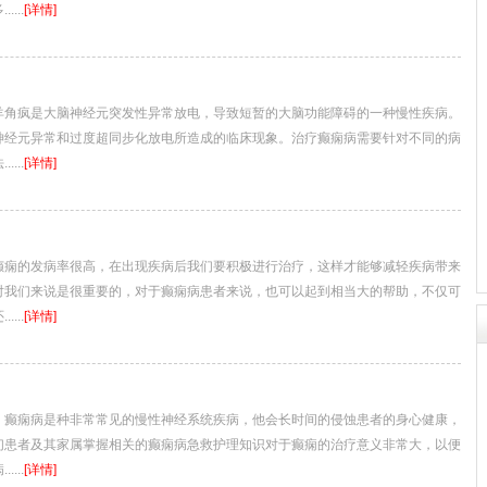
...
[详情]
疯是大脑神经元突发性异常放电，导致短暂的大脑功能障碍的一种慢性疾病。
神经元异常和过度超同步化放电所造成的临床现象。治疗癫痫病需要针对不同的病
...
[详情]
的发病率很高，在出现疾病后我们要积极进行治疗，这样才能够减轻疾病带来
对我们来说是很重要的，对于癫痫病患者来说，也可以起到相当大的帮助，不仅可
...
[详情]
痫病是种非常常见的慢性神经系统疾病，他会长时间的侵蚀患者的身心健康，
们患者及其家属掌握相关的癫痫病急救护理知识对于癫痫的治疗意义非常大，以便
...
[详情]