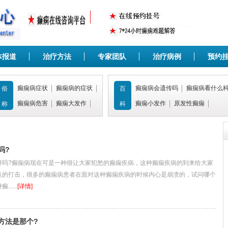
体报道
治疗方法
专家团队
治疗病例
预约
癫痫病症状
癫痫病的症状
癫痫病会遗传吗
癫痫病看什么
俗
百
癫痫病危害
癫痫大发作
癫痫小发作
原发性癫痫
称
科
吗?
?癫痫病现在可是一种很让大家犯愁的癫痫疾病，这种癫痫疾病的到来给大家
点的打击，很多的癫痫病患者在面对这种癫痫疾病的时候内心是崩溃的，试问哪个
....
[详情]
方法是那个?