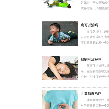
足无措，不知道该怎
或秘方呢，只要能用就全..
痫可以治吗
痫可以治吗，癫痫是
以对患者造成的伤害
而且癫痫病的发作会对...
颠病可治好吗
颠病可治好吗，癫痫
系，癫痫的类型很复
分析，不过只要经过大型..
儿童颠癣治疗
儿童颠癣治疗，癫痫
对于癫痫病需要一个