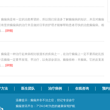
痫病是有一定的治愈希望的，所以我们应该多了解癫痫病的知识，并且对癫痫
只有坚持癫痫病的治疗并且做好日常的护理才能够帮助患者尽快的治愈癫痫病。相
...
[详情]
痫是一种治疗起来病程比较漫长的疾病之一，在治疗癫痫上一定不要四处乱投
并且癫痫一定要早发现、早治疗，以免误诊误治。癫痫俗称：羊癫疯。它的反复发
...
[详情]
疗方法
医生团队
治疗病例
在线咨询
预约
温馨提示：癫痫并非不治之症，切记专业诊疗
癫痫资讯平台：7*24小时为您的健康保驾护航