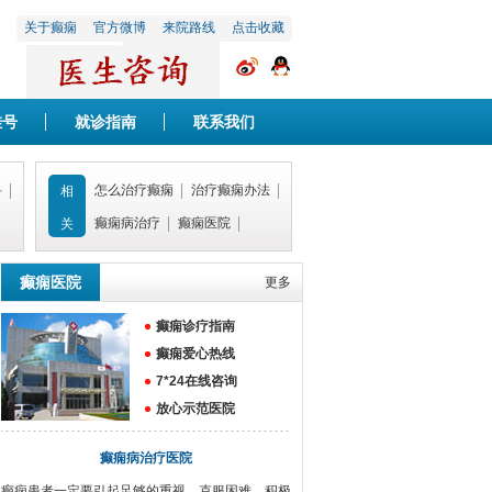
关于癫痫
官方微博
来院路线
点击收藏
挂号
就诊指南
联系我们
科
怎么治疗癫痫
治疗癫痫办法
相
癫痫病治疗
癫痫医院
关
癫痫医院
更多
癫痫诊疗指南
癫痫爱心热线
7*24在线咨询
放心示范医院
癫痫病治疗医院
癫痫患者一定要引起足够的重视，克服困难，积极