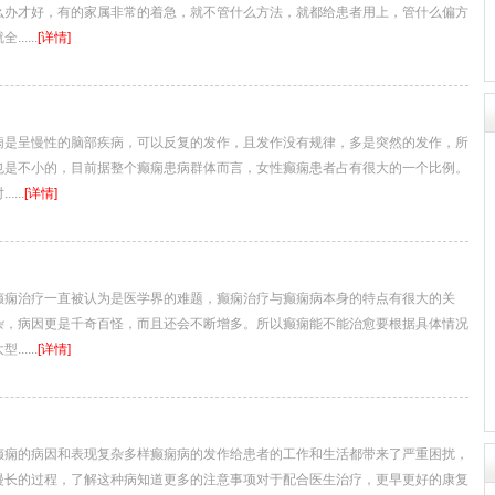
么办才好，有的家属非常的着急，就不管什么方法，就都给患者用上，管什么偏方
....
[详情]
呈慢性的脑部疾病，可以反复的发作，且发作没有规律，多是突然的发作，所
也是不小的，目前据整个癫痫患病群体而言，女性癫痫患者占有很大的一个比例。
...
[详情]
治疗一直被认为是医学界的难题，癫痫治疗与癫痫病本身的特点有很大的关
杂，病因更是千奇百怪，而且还会不断增多。所以癫痫能不能治愈要根据具体情况
....
[详情]
的病因和表现复杂多样癫痫病的发作给患者的工作和生活都带来了严重困扰，
漫长的过程，了解这种病知道更多的注意事项对于配合医生治疗，更早更好的康复