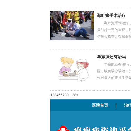
颞叶癫手术治疗
颞叶癫手术治疗，癫
病引起一定的重视，
信每天都有无数癫痫病...
羊癫疯还有治吗
羊癫疯还有治吗，癫
医，以免误诊误治，
作对病人的正常生活及...
1
2
3
4
5
6
7
8
9
... 28
»
医院首页
治