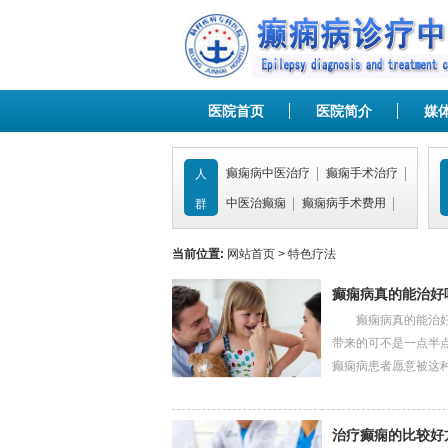
医院首页
医院简介
媒
癫痫病中医治疗
癫痫手术治疗
人
中医治癫痫
癫痫病手术费用
群
当前位置:
网站首页
>
特色疗法
癫痫病真的能治好
癫痫病真的能治好吗
带来的可不是一点半
癫痫病患者愿意被这种癫..
治疗癫痫的比较好