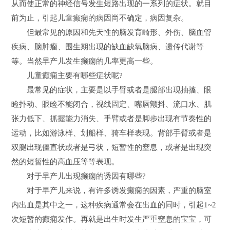
从而使正常的神经信号发生短路出现的一系列的症状。就目
前为止，引起儿童癫痫的病因尚不确定，病因复杂。
但最常见的原因和先天性的脑发育畸形、外伤、脑血管
疾病、脑肿瘤、围生期出现的缺血缺氧脑病、遗传代谢等
等。当然早产儿发生癫痫的几率更高一些。
儿童癫痫主要有哪些症状呢?
最常见的症状，主要是以手臂或者是腿部出现抽搐、眼
睑扑动、眼睑不能闭合，视线固定、嘴唇颤抖、流口水、肌
张力低下、抓握能力消失、手臂或者是脚步出现有节奏性的
运动，比如游泳样、划船样、骑车样表现。背部手臂或者是
双腿出现僵直状或者是弓状，短暂性的窒息，或者是出现突
然的短暂性的高血压等等表现。
对于早产儿出现癫痫的诱因有哪些?
对于早产儿来说，有许多诱发癫痫的因素，严重的脑室
内出血是其中之一，这种疾病通常会在出血的同时，引起1~2
次短暂的癫痫发作。再就是出生时发生严重窒息的宝宝，可