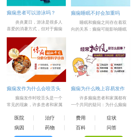
癫痫患者可以游泳吗？
癫痫睡眠不好会加重吗
炎炎夏日，游泳是很多人
睡眠和癫痫之间存在着双
喜爱的消暑方式，但对于癫痫
向的关系：癫痫可能影响睡眠
患者来说，这个问题却需要慎
质量，而睡眠不足或质量差也
重考虑。游泳......
可能加重癫痫......
癫痫为什么晚上容易发作
癫痫发作为什么会咬舌头
许多癫痫患者和家属都有
癫痫发作时咬舌头是一个
一个共同的疑问：为什么癫痫
常见的现象，许多患者和家属
发作往往集中在晚上?郑州军海
对此感到困惑和恐惧。郑州军
医院
治疗
费用
症状
医院对此进行......
海医院对此进......
病因
药物
百科
问答