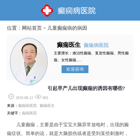
位置：
网站首页
>
儿童癫痫病的病因
癫痫医生
癫痫病医院
主要擅长：难治性癫痫、复发性癫痫、男性癫
痫、女性癫痫......
欢迎咨询
引起早产儿出现癫痫的诱因有哪些?
2019-08-12
801
来源：
癫痫病医院 癫痫医生
关键字：
痫病医院
儿童癫痫，主要是由于宝宝大脑异常放电时，出现的癫
痫症状。简单的说，就是大脑损伤或者是受到某些刺激时，