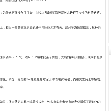
：癫痫医院 发布时间:2026-06-12
为什么癫痫发作往往集中在晚上?郑州军海医院对此进行了专业的科普解答。
，相当一部分癫痫患者的发作与睡眠周期有关。郑州军海医院指出，这种类
眼动期(NREM)。在NREM睡眠的某个阶段，大脑的神经细胞会出现同步化的
化。例如，皮质醇(一种应激激素)的水平在夜间较低，而褪黑素的水平较高。
痫。
值，使大脑更容易出现异常放电。许多癫痫患者都有熬夜或睡眠不规律的习