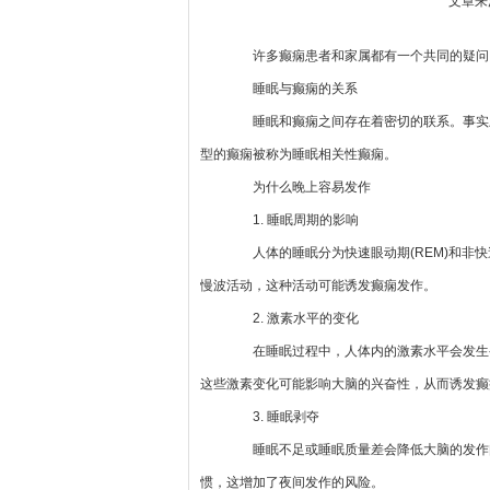
文章来源
许多癫痫患者和家属都有一个共同的疑问：
睡眠与癫痫的关系
睡眠和癫痫之间存在着密切的联系。事实上
型的癫痫被称为睡眠相关性癫痫。
为什么晚上容易发作
1. 睡眠周期的影响
人体的睡眠分为快速眼动期(REM)和非快速
慢波活动，这种活动可能诱发癫痫发作。
2. 激素水平的变化
在睡眠过程中，人体内的激素水平会发生变
这些激素变化可能影响大脑的兴奋性，从而诱发癫
3. 睡眠剥夺
睡眠不足或睡眠质量差会降低大脑的发作阈
惯，这增加了夜间发作的风险。