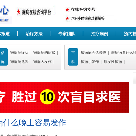
体报道
治疗方法
专家团队
治疗病例
预约
癫痫病症状
癫痫病的症状
癫痫病会遗传吗
癫痫病看什么
俗
百
癫痫病危害
癫痫大发作
癫痫小发作
原发性癫痫
称
科
为什么晚上容易发作