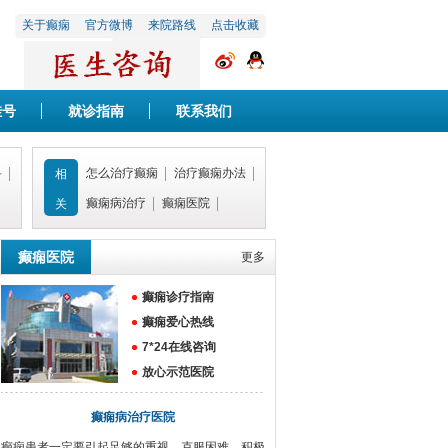
关于癫痫
官方微博
来院路线
点击收藏
挂号
就诊指南
联系我们
科
怎么治疗癫痫
治疗癫痫办法
相
癫痫病治疗
癫痫医院
关
癫痫医院
更多
癫痫诊疗指南
癫痫爱心热线
7*24在线咨询
放心示范医院
癫痫病治疗医院
癫痫患者一定要引起足够的重视，克服困难，积极