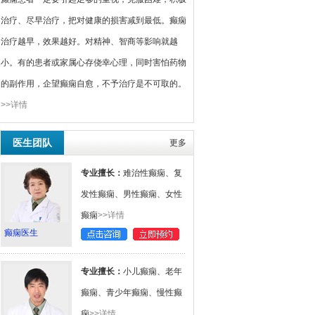
治疗、尽早治疗，把对健康的损害减到最低。癫痫
治疗越早，效果越好。对精神、智商等影响就越
小。有的患者或家属心存侥幸心理，同时害怕药物
的副作用，企望癫痫自愈，不予治疗是不可取的。
>>详情
医生团队
更多
专业擅长：
难治性癫痫、复
发性癫痫、男性癫痫、女性
癫痫
>>详情
癫痫医生
专业擅长：
小儿癫痫、老年
癫痫、青少年癫痫、慢性癫
痫
>>详情