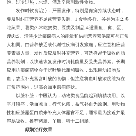
饱、过冷过热，忌烟、酒及辛辣刺激性食物。
发作时饮食治疗：严重发作，特别是癫痫持续状态时，
要及时纠正营养不足或营养失调。1.食物多样、谷类为主;2.多
吃蔬果、薯类;3.常吃奶类、豆类及制品;4.适量鱼、禽、蛋、
瘦肉;5、清淡少盐癫痫病人的能量和供能营养素供应可与正常
人相同。由营养缺乏或代谢性疾病引发癫痫，应注意相应营
养素摄入量。发作后应及时补充营养，可选择易于吸收的肠
营养制剂，以快速恢复发作时消耗能量及丢失营养素。长期
应用抗癫痫药物会干扰叶酸代谢和吸收，出现巨幼细胞贫
血，故应补充富含叶酸的食物，但注意将血叶酸浓度维持在
正常范围内，过高会加重癫痫症状。
以脏补脏：中医认为，动物类食品能起到填精功用。以
平肝镇痉，活血凉血，行气化痰，益气补血为原则。用动物
性相应脏器蛋白质来补充人体器官不足，通常最为接近并最
容易吸收。推荐猪脑、羊脑、猪十二指肠。
颠娴治疗效果