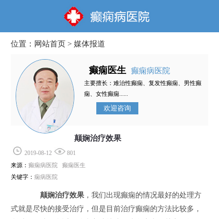
位置：
网站首页
>
媒体报道
癫痫医生
癫痫病医院
主要擅长：难治性癫痫、复发性癫痫、男性癫
痫、女性癫痫......
欢迎咨询
颠娴治疗效果
2019-08-12
801
来源：
癫痫病医院 癫痫医生
关键字：
痫病医院
颠娴治疗效果
，我们出现癫痫的情况最好的处理方
式就是尽快的接受治疗，但是目前治疗癫痫的方法比较多，