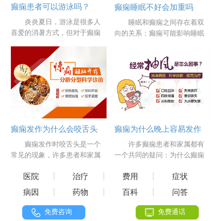
癫痫患者可以游泳吗？
癫痫睡眠不好会加重吗
炎炎夏日，游泳是很多人
睡眠和癫痫之间存在着双
喜爱的消暑方式，但对于癫痫
向的关系：癫痫可能影响睡眠
患者来说，这个问题却需要慎
质量，而睡眠不足或质量差也
重考虑。游泳......
可能加重癫痫......
癫痫为什么晚上容易发作
癫痫发作为什么会咬舌头
许多癫痫患者和家属都有
癫痫发作时咬舌头是一个
一个共同的疑问：为什么癫痫
常见的现象，许多患者和家属
发作往往集中在晚上?郑州军海
对此感到困惑和恐惧。郑州军
医院
治疗
费用
症状
医院对此进行......
海医院对此进......
病因
药物
百科
问答
免费咨询
免费通话