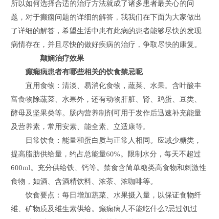
所以如何选择合适的治疗方法就成了诸多患者最关心的问
题，对于癫痫问题的详细的解答，我我们在下面为大家做出
了详细的解答，希望生活中患有此病的患者能够尽快的发现
病情存在，并且尽快的做好疾病的治疗，争取尽快的康复。
颠娴治疗效果
癫痫病患者有哪些相关的饮食禁忌呢
宜用食物：清淡、易消化食物，蔬菜、水果。含叶酸丰
富食物除蔬菜、水果外，还有动物肝脏、肾、鸡蛋、豆类、
酵母及坚果类等。肠内营养制剂可用于发作后迅速补充能量
及营养素，常用安素、能全素、立适康等。
日常饮食：能量和蛋白质与正常人相同。应减少糖类，
提高脂肪供给量，约占总能量60%。限制水分，每天不超过
600ml。充分供给铁、钙等。禁食含简单糖类高食物和刺激性
食物，如酒、含酒精饮料、浓茶、浓咖啡等。
饮食要点：每日增加蔬菜、水果摄入量，以保证食物纤
维、矿物质及维生素供给。癫痫病人不能吃什么?忌过饥过