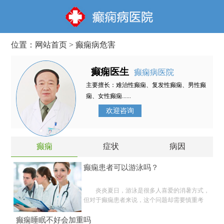
位置：
网站首页
>
癫痫病危害
癫痫医生
癫痫病医院
主要擅长：难治性癫痫、复发性癫痫、男性癫
痫、女性癫痫......
欢迎咨询
癫痫
症状
病因
癫痫患者可以游泳吗？
炎炎夏日，游泳是很多人喜爱的消暑方式，
但对于癫痫患者来说，这个问题却需要慎重考
虑。游泳...
癫痫睡眠不好会加重吗